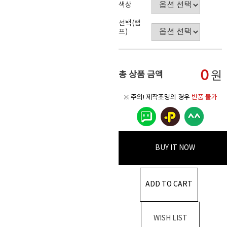
색상
선택(램
프)
0
원
총 상품 금액
※ 주의! 제작조명의 경우
반품 불가
BUY IT NOW
ADD TO CART
WISH LIST