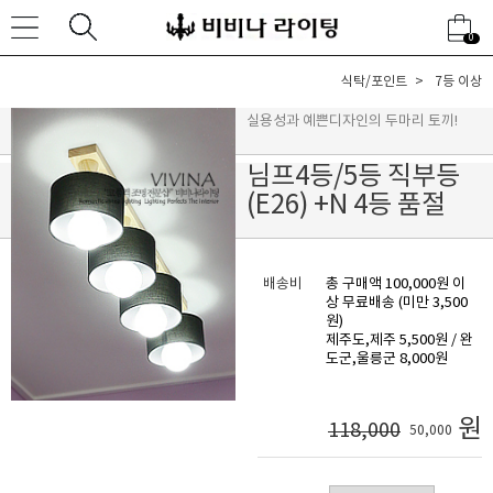
0
식탁/포인트
7등 이상
실용성과 예쁜디자인의 두마리 토끼!
님프4등/5등 직부등
(E26) +N 4등 품절
배송비
총 구매액 100,000원 이
상 무료배송 (미만 3,500
원)
제주도,제주 5,500원 / 완
도군,울릉군 8,000원
원
118,000
50,000