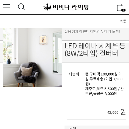
0
벽등
실용성과 예쁜디자인의 두마리 토끼!
LED 레이나 시계 벽등
(8W/2타입) 컨버터
배송비
총 구매액 100,000원 이
상 무료배송 (미만 3,500
원)
제주도,제주 5,500원 / 완
도군,울릉군 8,000원
원
42,000