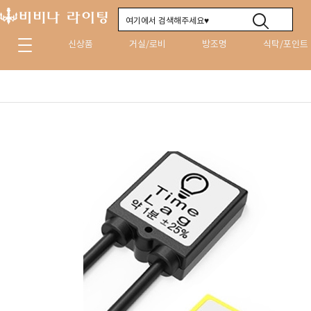
신상품
거실/로비
방조명
식탁/포인트