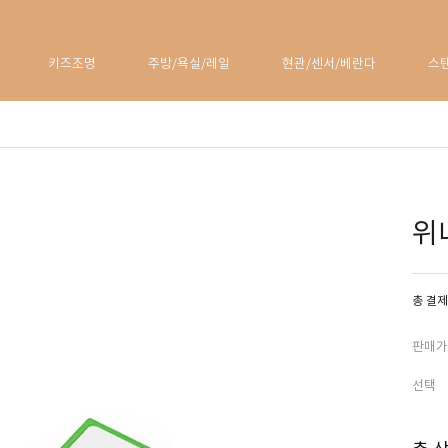
키즈조명
주방/욕실/레일
현관/센서/베란다
스
위
총 결제
판매가
선택