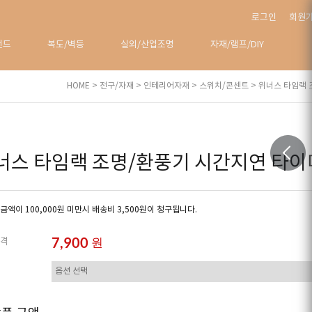
로그인
회원
탠드
복도/벽등
실외/산업조명
자재/램프/DIY
HOME
>
전구/자재
>
인테리어자재
>
스위치/콘센트
> 위너스 타임랙
너스 타임랙 조명/환풍기 시간지연 타
금액이 100,000원 미만시 배송비 3,500원이 청구됩니다.
7,900
원
격