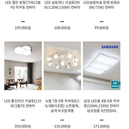
LED 플린 방등(75W/2컬
LED 슬림애니 거실등(90
LED슬림비솔 원형 방등(6
러) 직부등 컨버터
W/120W/180W) 컨버터
0W/75W) 컨버터
195,000원
108,000원
99,000원
LED 폴인라인 거실등(125
뉴필 7등 9등 직부등(E2
삼성 LED홈 4등 6등 직부
W/2컬러) 컨버터
6/4컬러조합) 소켓몸체,
등(100W,150W) 컨버터
날개 비조립제품
삼성정품 3년현장AS
350,000원
110,000원
171,000원