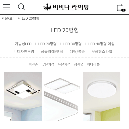
0
거실/로비
LED 20평형
LED 20평형
기능성LED
LED 20평형
LED 30평형
LED 40평형 이상
디자인조명
샹들리에/엔틱
대형/복층
보급형스타일
최신순
낮은가격
높은가격
상품명
최다리뷰