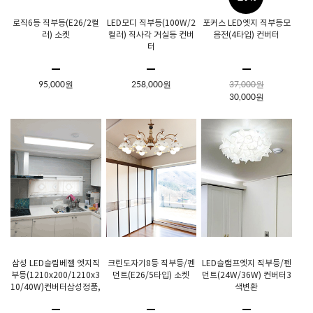
로직6등 직부등(E26/2컬
LED모디 직부등(100W/2
포커스 LED엣지 직부등모
러) 소켓
컬러) 직사각 거실등 컨버
음전(4타입) 컨버터
터
95,000원
258,000원
37,000원
30,000원
삼성 LED슬림베젤 엣지직
크린도자기8등 직부등/펜
LED슬램프엣지 직부등/펜
부등(1210x200/1210x3
던트(E26/5타입) 소켓
던트(24W/36W) 컨버터3
10/40W)컨버터삼성정품,
색변환
KS, 3년무상AS