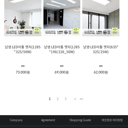
남영 LED아톰 엣지(1285
남영 LED아톰 엣지(1285
남영 LED아톰 엣지(635*
*325/50W)
*190/220_50W)
325/25W)
73,000원
69,000원
62,000원
1
2
3
>
>>
Company
Agreement
Shopping Guide
개인정보 처리방침