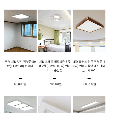
두영 LED 엣지 직부등 50
LED 스레드 네모 5등 6등
LED 클래스 원목 직부등(8
W(640x640) 컨버터
직부등(90W/100W) 컨버
0W) 컨버터월넛 대한민국
터KS 혼합빛
플리커프리
40,000원
378,000원
380,000원