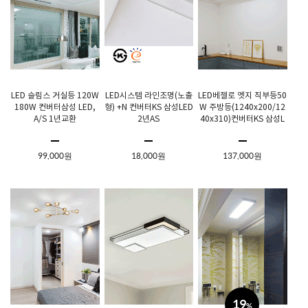
LED 슬림스 거실등 120W
LED시스템 라인조명(노출
LED베젤로 엣지 직부등50
180W 컨버터삼성 LED,
형) +N 컨버터KS 삼성LED
W 주방등(1240x200/12
A/S 1년교환
2년AS
40x310)컨버터KS 삼성L
ED 2년현장AS
99,000원
18,000원
137,000원
19
%