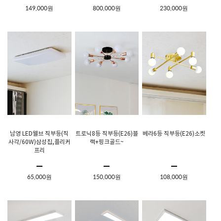
149,000원
800,000원
230,000원
남영 LED웰브 직부등(직
트로닉8등 직부등(E26)블
베라6등 직부등(E26)소켓
사각/60W)삼성칩,플리커
랙+핑크골드~
프리
65,000원
150,000원
108,000원