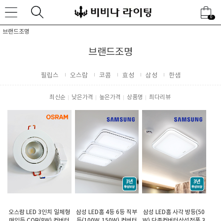
0
브랜드조명
브랜드조명
필립스
오스람
코콤
효성
삼성
한샘
최신순
낮은가격
높은가격
상품명
최다리뷰
오스람 LED 3인치 일체형
삼성 LED홈 4등 6등 직부
삼성 LED홈 사각 방등(50
매입등 COB(8W) 컨버터
등(100W,150W) 컨버터
W) 단종컨버터삼성정품 3