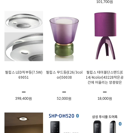
101,700원
필립스 LED직부등(7.5W)
필립스 무드등(E26/3col
필립스 테이블단스탠드(E
69051
or)50038
14/4color)43228작은공
간에 어울리는 앙증맞은
스탠드@DD
398,400원
52,000원
18,000원