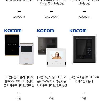
삼성정품 3년현장AS
년현장AS
14,900원
171,000원
72,000원
[코콤]4선식 컬러 비디오
[코콤]4선식 컬러 비디오
[코콤]로비폰 K6B LP-70
폰KCV-R431E 가격전화
폰KCV-S701가격전화문
D가격전화문의
문의 자동모니터링/경비실
의 자동모니터링/경비실상
상호통화기능
호통화기능
0원
0원
0원