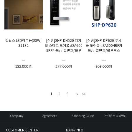
필립스 LED직부등(28W)
[삼성]SHP-DH520 디지
[삼성]SHP-DP620 푸시
31132
털 스마트 도어록 #SA600
풀 도어록 #SA6004RF카
5RF카드/비밀번호/블루
드/비밀번호/블루투스
투스
132,000원
277,000원
309,000원
1
2
3
>
>>
Company
Agreement
Shopping Guide
개인정보 처리방침
CUSTOMER CENTER
BANK INFO