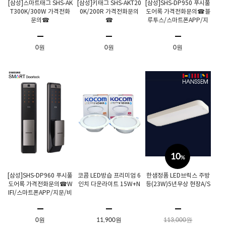
[삼성]스마트태그 SHS-AK
[삼성]키태그 SHS-AKT20
[삼성]SHS-DP950 푸시풀
T300K/300W 가격전화
0K/200R 가격전화문의
도어록 가격전화문의☎블
문의☎
☎
루투스/스마트폰APP/지
문/비밀번호/RF키태그/비
상키
0원
0원
0원
10
%
[삼성]SHS-DP960 푸시풀
코콤 LED방습 프리미엄 6
한샘정품 LED브릭스 주방
도어록 가격전화문의☎W
인치 다운라이트 15W+N
등(23W)5년무상 현장A/S
IFI/스마트폰APP/지문/비
밀번호/RF키태그/비상키
0원
11,900원
113,000원