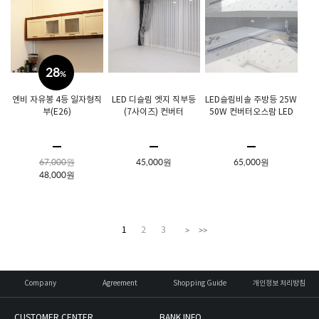
28
%
엔비 자유봉 4등 일자형직
LED 디슬림 엣지 직부등
LED슬림비솔 주방등 25W
부(E26)
(7사이즈) 컨버터
50W 컨버터오스람 LED
67,000원
45,000원
65,000원
48,000원
1
2
3
>
>>
Company
Agreement
Shopping Guide
개인정보 처리방침
CUSTOMER CENTER
BANK INFO