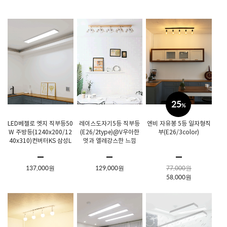
25
%
LED베젤로 엣지 직부등50
레이스도자기5등 직부등
엔비 자유봉 5등 일자형직
W 주방등(1240x200/12
(E26/2type)@V우아한
부(E26/3color)
40x310)컨버터KS 삼성L
멋과 엘레강스한 느낌
ED 2년현장AS
137,000원
129,000원
77,000원
58,000원