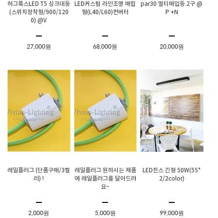
허그룩스LED T5 싱크대등
LED커스텀 라인조명 매립
par30 멀티매입등 2구 @
(스위치장착형/900/120
형(L40/L60)컨버터
P +N
0) @V
27,000원
68,000원
20,000원
레일플러그 (단품구매/3컬
레일플러그 원하시는 제품
LED진스 긴형 50W(55*
러) !
에 레일플러그를 달아드려
2/2color)
요~
2,000원
5,000원
99,000원