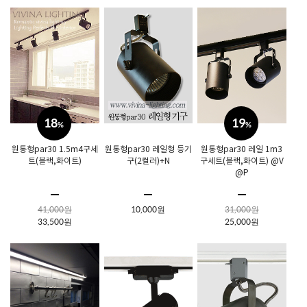
18
19
%
%
원통형par30 1.5m4구세
원통형par30 레일형 등기
원통형par30 레일 1m3
트(블랙,화이트)
구(2컬러)+N
구세트(블랙,화이트) @V
@P
41,000원
10,000원
31,000원
33,500원
25,000원