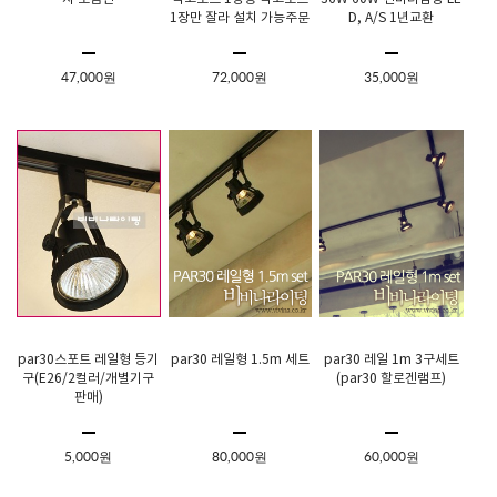
1장만 잘라 설치 가능주문
D, A/S 1년교환
제작상품 SMPS포함가
47,000원
72,000원
35,000원
par30스포트 레일형 등기
par30 레일형 1.5m 세트
par30 레일 1m 3구세트
구(E26/2컬러/개별기구
(par30 할로겐램프)
판매)
5,000원
80,000원
60,000원