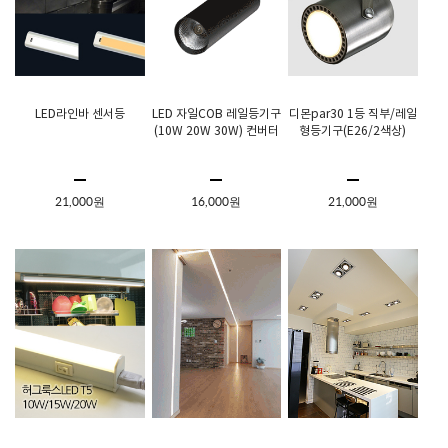
LED라인바 센서등
LED 자일COB 레일등기구
디몬par30 1등 직부/레일
(10W 20W 30W) 컨버터
형등기구(E26/2색상)
21,000원
16,000원
21,000원