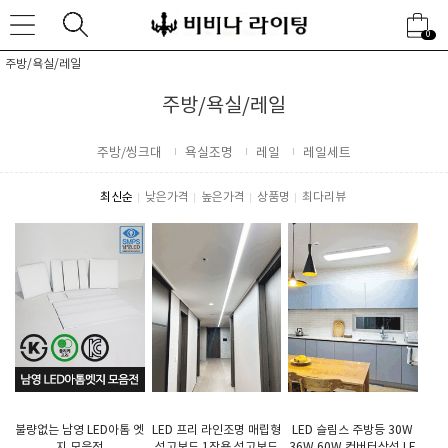
0
주방/욕실/레일
주방/욕실/레일
주방/씽크대
욕실조명
레일
레일세트
최신순
낮은가격
높은가격
상품명
최다리뷰
불량없는 남영 LED아톰 엣
LED 프리 라인조명 매립형
LED 슬림스 주방등 30W
지 모음전
석고보드 1장용 석고보드
36W 60W 컨버터삼성 LE