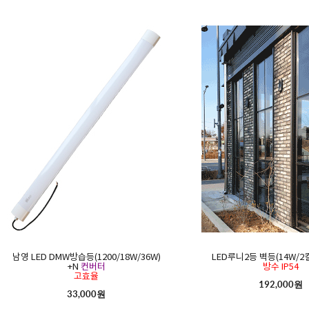
남영 LED DMW방습등(1200/18W/36W)
LED루니2등 벽등(14W/2
+N
컨버터
방수 IP54
고효율
192,000원
33,000원