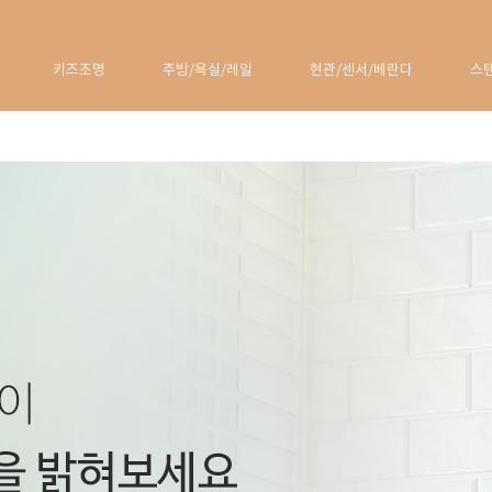
키즈조명
주방/욕실/레일
현관/센서/베란다
스