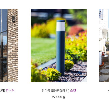
컬러)
컨버터
잔디등 모음전(6타입)
소켓
97,000원