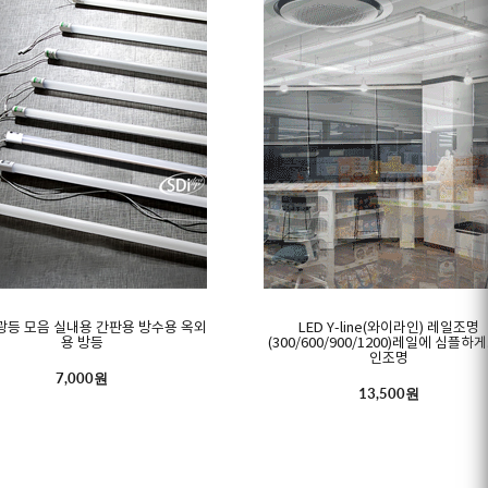
광등 모음 실내용 간판용 방수용 옥외
LED Y-line(와이라인) 레일조명
용 방등
(300/600/900/1200)레일에 심플하게.
인조명
7,000원
13,500원