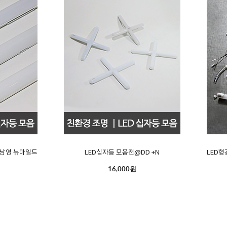
D 남영 뉴마일드
LED십자등 모음전@DD +N
LED형
16,000원