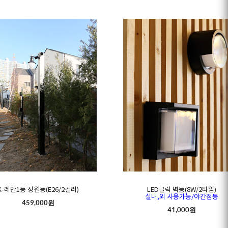
K-레만1등 정원등(E26/2컬러)
LED클럭 벽등(8W/2타입)
실내,외 사용가능/야간점등
459,000원
41,000원