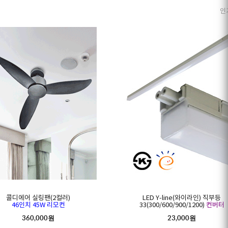
인
콜디에어 실링팬(2컬러)
LED Y-line(와이라인) 직부등
46인치 45W 리모컨
33(300/600/900/1200)
컨버터
360,000원
23,000원