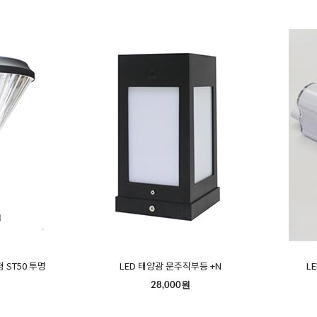
 ST50 투명
LED 태양광 문주직부등 +N
L
28,000원