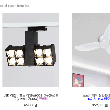
total 190ea item list
LED 리츠 스포트 레일등(COB) 3구(9W) 8
프로리에어 실링팬(2
구(24W) 9구(30W)
컨버터
46인치 45W 리
46,000원
352,000원