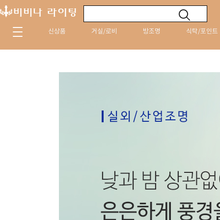
신상품
거실/로비
방조명
식탁/포인트