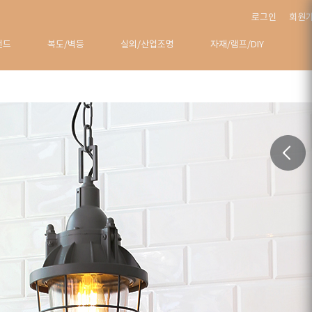
로그인
회원
탠드
복도/벽등
실외/산업조명
자재/램프/DIY