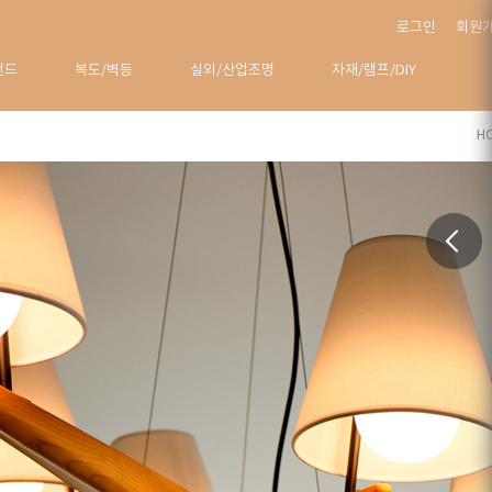
로그인
회원
탠드
복도/벽등
실외/산업조명
자재/램프/DIY
H