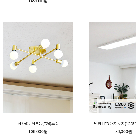
149,000원
베라6등 직부등(E26)소켓
남영 LED아톰 엣지(1285*
108,000원
73,000원