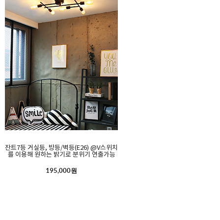
잔트7등 거실등, 방등/벽등(E26) @V스위치
를 이용해 원하는 밝기로 분위기 연출가능
195,000원