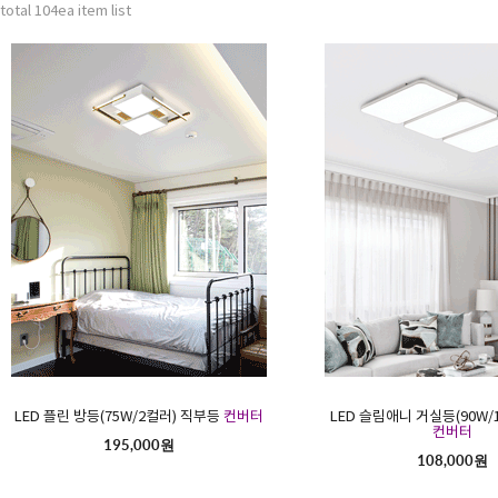
total 104ea item list
LED 플린 방등(75W/2컬러) 직부등
컨버터
LED 슬림애니 거실등(90W/1
컨버터
195,000원
108,000원