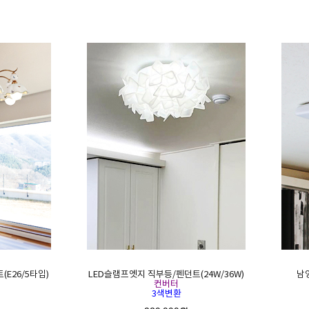
E26/5타입)
LED슬램프엣지 직부등/펜던트(24W/36W)
남영
컨버터
3색변환