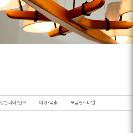
샹들리에/엔틱
대형/복층
보급형스타일