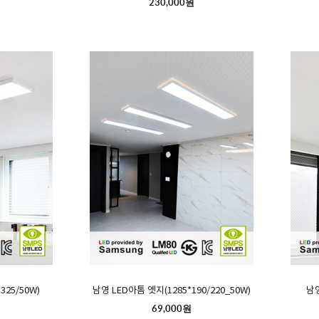
230,000원
325/50W)
남영 LED아톰 엣지(1285*190/220_50W)
남영
69,000원