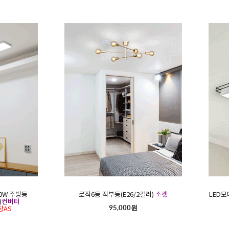
0W 주방등
로직6등 직부등(E26/2컬러)
소켓
LED모
)
컨버터
95,000원
장AS