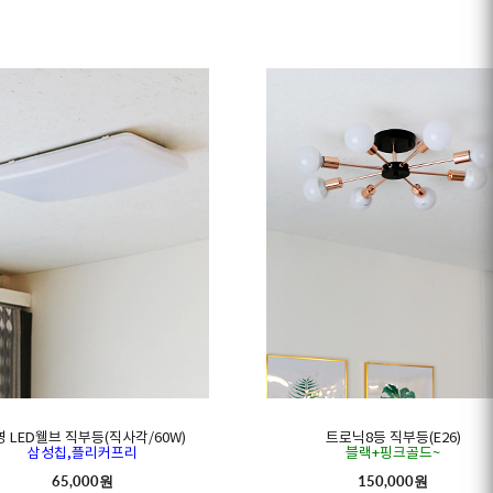
 LED웰브 직부등(직사각/60W)
트로닉8등 직부등(E26)
삼성칩,플리커프리
블랙+핑크골드~
65,000원
150,000원