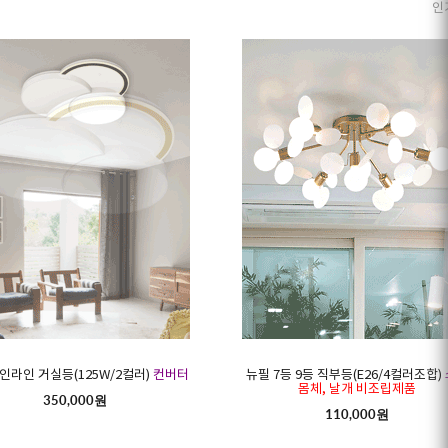
인
폴인라인 거실등(125W/2컬러)
컨버터
뉴필 7등 9등 직부등(E26/4컬러조합)
몸체, 날개 비조립제품
350,000원
110,000원