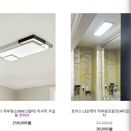
디 직부등(100W/2컬러) 직사각 거실
포커스 LED엣지 직부등모음전(4타입)
등
컨버터
터
258,000원
37,000원
30,000원