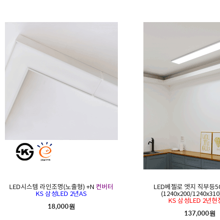
LED시스템 라인조명(노출형) +N
컨버터
LED베젤로 엣지 직부등5
KS 삼성LED 2년AS
(1240x200/1240x310
KS 삼성LED 2년현
18,000원
137,000원