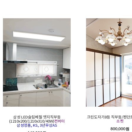
삼성 LED슬림베젤 엣지직부등
크린도자기8등 직부등/펜던트(
(1210x200/1210x310/40W)
컨버터
소켓
삼성정품, KS, 3년무상AS
800,000원