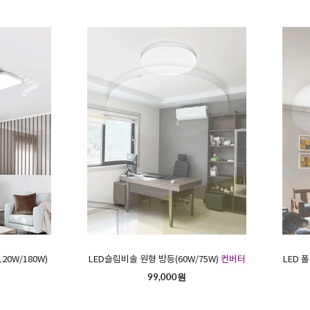
20W/180W)
LED슬림비솔 원형 방등(60W/75W)
컨버터
LED 
99,000원