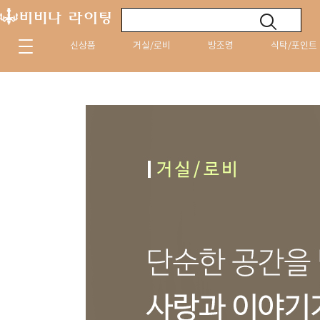
신상품
거실/로비
방조명
식탁/포인트