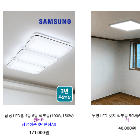
삼성 LED홈 4등 6등 직부등(100W,150W)
두영 LED 엣지 직부등 50W(6
컨버터
터
삼성정품 3년현장AS
40,000원
171,000원