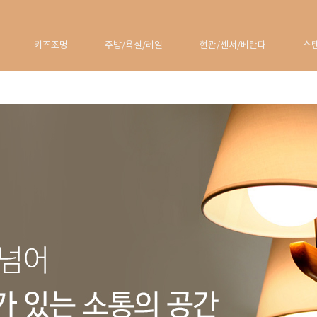
키즈조명
주방/욕실/레일
현관/센서/베란다
스