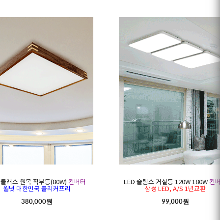
D 클래스 원목 직부등(80W)
컨버터
LED 슬림스 거실등 120W 180W
컨
월넛 대한민국 플리커프리
삼성 LED, A/S 1년교환
380,000원
99,000원