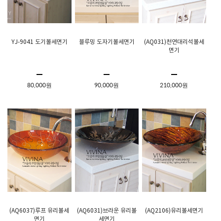
YJ-9041 도기볼세면기
블루밍 도자기볼세면기
(AQ031)천연대리석볼세
면기
80,000원
90,000원
210,000원
(AQ6037)루프 유리볼세
(AQ6031)브라운 유리볼
(AQ2106)유리볼세면기
면기
세면기