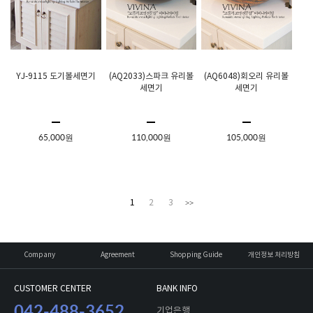
YJ-9115 도기볼세면기
(AQ2033)스파크 유리볼
(AQ6048)회오리 유리볼
세면기
세면기
65,000원
110,000원
105,000원
1
2
3
>>
Company
Agreement
Shopping Guide
개인정보 처리방침
CUSTOMER CENTER
BANK INFO
042-488-3652
기업은행