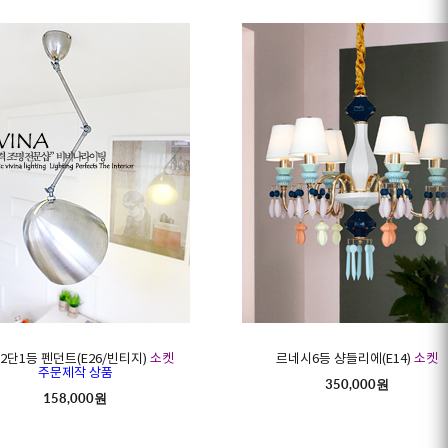
2단1등 펜던트(E26/빈티지)
소켓
르네시6등 샹들리에(E14)
소켓
주문제작 상품
350,000원
158,000원