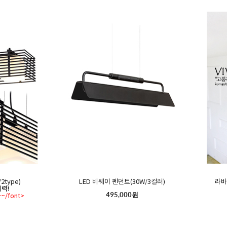
type)
LED 비웨이 펜던트(30W/3컬러)
라바
력!
495,000원
/font>