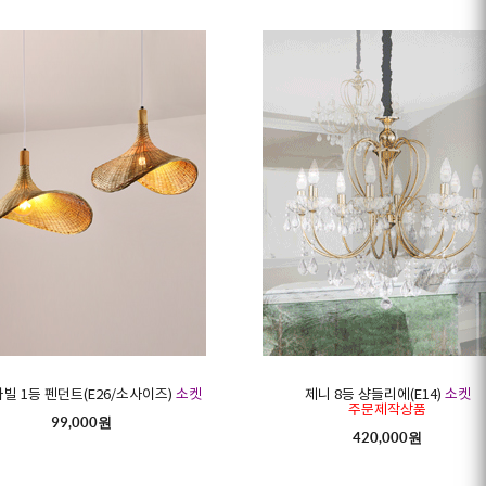
나빌 1등 펜던트(E26/소사이즈)
소켓
제니 8등 샹들리에(E14)
소켓
주문제작상품
99,000원
420,000원