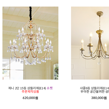
제니 2단 15등 샹들리에(E14)
소켓
샤콜6등 샹들리에(E14
주문제작상품
우아한 공간을위한 샹
620,000원
380,000원