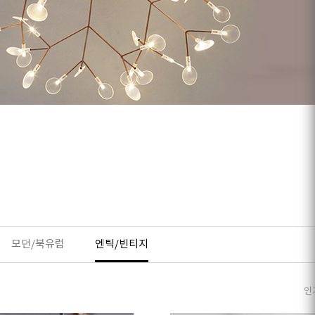
모던/북유럽
엔틱/빈티지
인