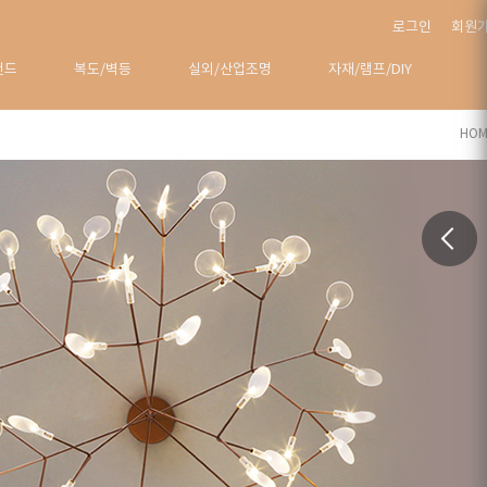
로그인
회원
탠드
복도/벽등
실외/산업조명
자재/램프/DIY
HOM