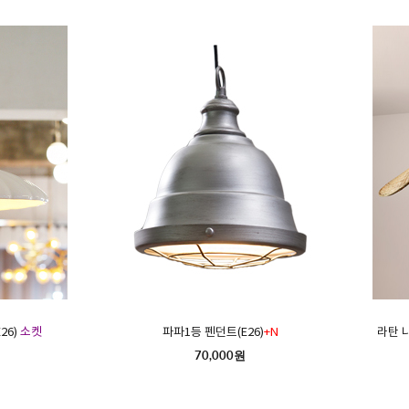
26)
소켓
파파1등 펜던트(E26)
+N
라탄 
70,000원