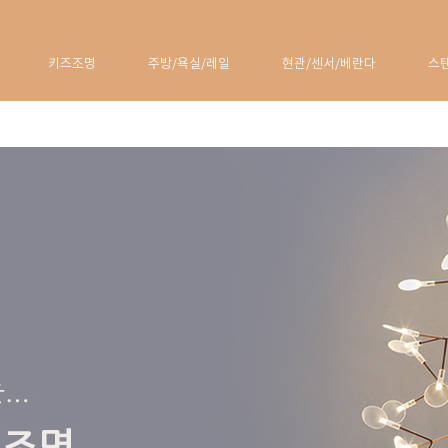
키즈조명
주방/욕실/레일
현관/센서/베란다
스