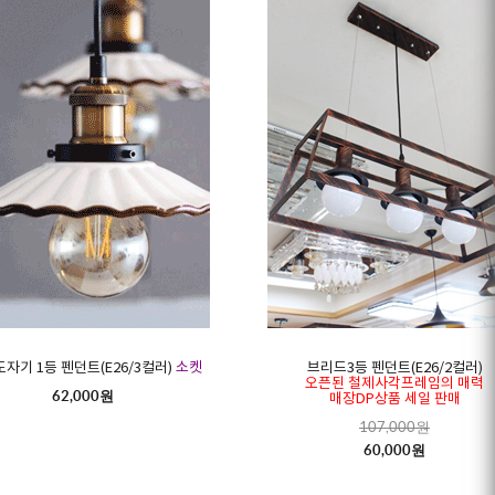
도자기 1등 펜던트(E26/3컬러)
소켓
브리드3등 펜던트(E26/2컬러)
오픈된 철제사각프레임의 매력
62,000원
매장DP상품 세일 판매
107,000원
60,000원