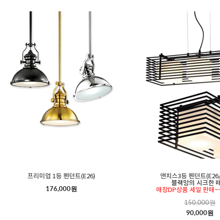
프리미엄 1등 펜던트(E26)
앤치스3등 펜던트(E26/2
블랙망의 시크한 매
176,000원
매장DP상품 세일 판매~~~
150,000원
90,000원