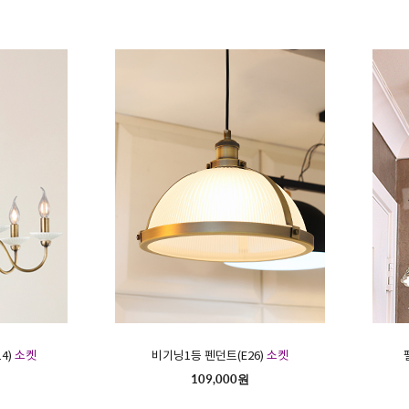
4)
소켓
비기닝1등 펜던트(E26)
소켓
109,000원