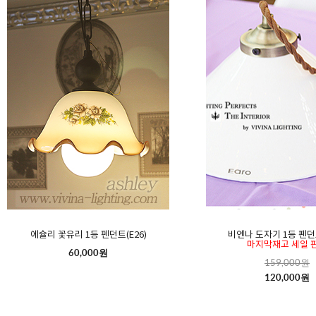
에슐리 꽃유리 1등 펜던트(E26)
비엔나 도자기 1등 펜던
마지막재고 세일 
60,000원
159,000원
120,000원