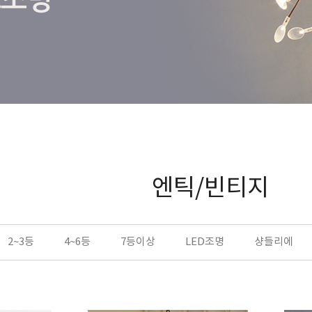
엔틱/빈티지
2~3등
4~6등
7등이상
LED조명
샹들리에