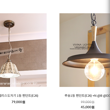
펠리스도자기 1등 펜던트(E26)
루숑1등 펜던트(E26) +N @B @D
79,000원
99,000원
45,000원