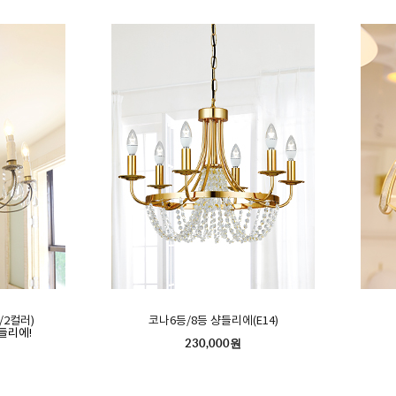
/2컬러)
코나6등/8등 샹들리에(E14)
들리에!
230,000원