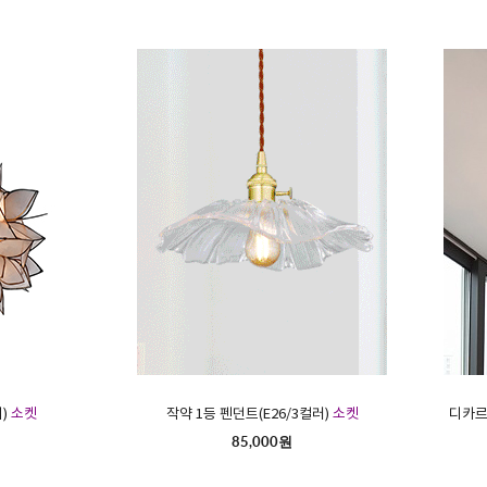
니)
소켓
작약 1등 펜던트(E26/3컬러)
소켓
디카르
85,000원