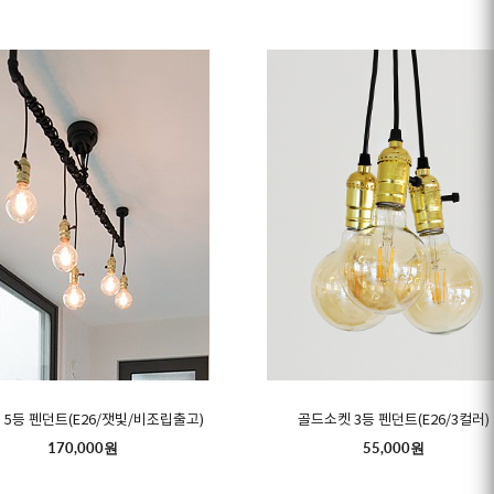
 5등 펜던트(E26/잿빛/비조립출고)
골드소켓 3등 펜던트(E26/3컬러)
170,000원
55,000원