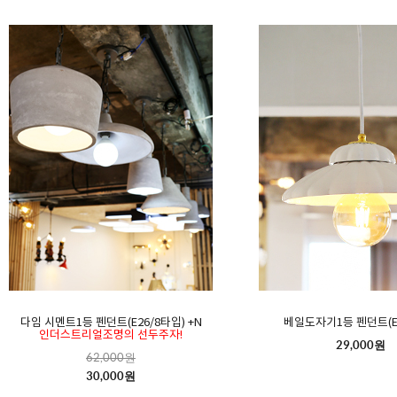
다임 시멘트1등 펜던트(E26/8타입) +N
베일도자기1등 펜던트(E
인더스트리얼조명의 선두주자!
29,000원
62,000원
30,000원