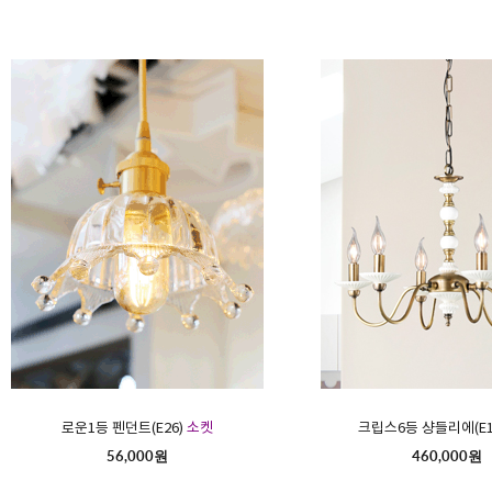
로운1등 펜던트(E26)
소켓
크립스6등 샹들리에(E1
56,000원
460,000원