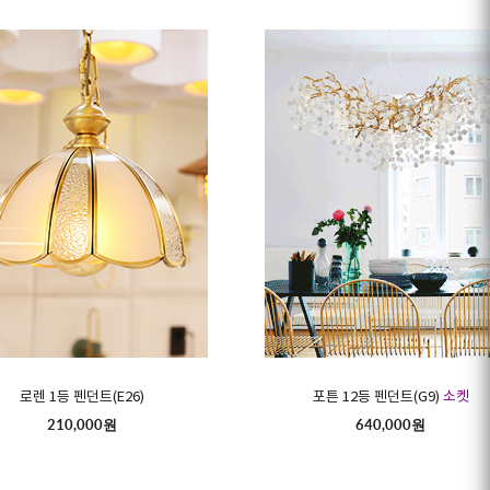
로렌 1등 펜던트(E26)
포튼 12등 펜던트(G9)
소켓
210,000원
640,000원