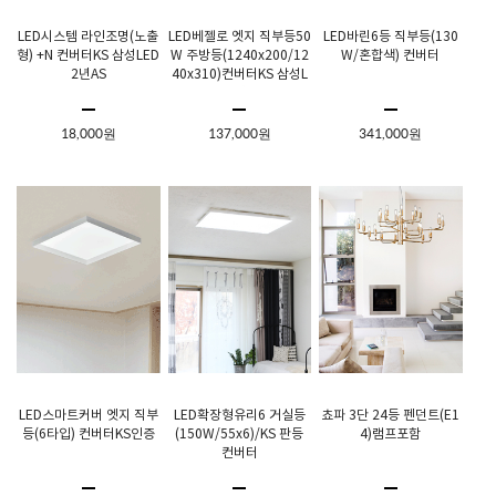
LED시스템 라인조명(노출
LED베젤로 엣지 직부등50
LED바린6등 직부등(130
형) +N 컨버터KS 삼성LED
W 주방등(1240x200/12
W/혼합색) 컨버터
2년AS
40x310)컨버터KS 삼성L
ED 2년현장AS
18,000원
137,000원
341,000원
LED스마트커버 엣지 직부
LED확장형유리6 거실등
쵸파 3단 24등 펜던트(E1
등(6타입) 컨버터KS인증
(150W/55x6)/KS 판등
4)램프포함
컨버터