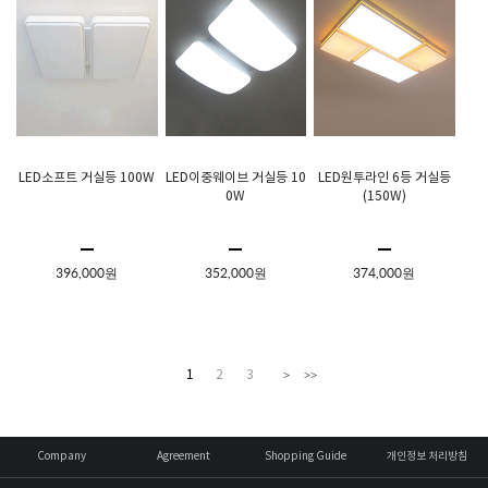
LED소프트 거실등 100W
LED이중웨이브 거실등 10
LED원투라인 6등 거실등
0W
(150W)
396,000원
352,000원
374,000원
1
2
3
>
>>
Company
Agreement
Shopping Guide
개인정보 처리방침