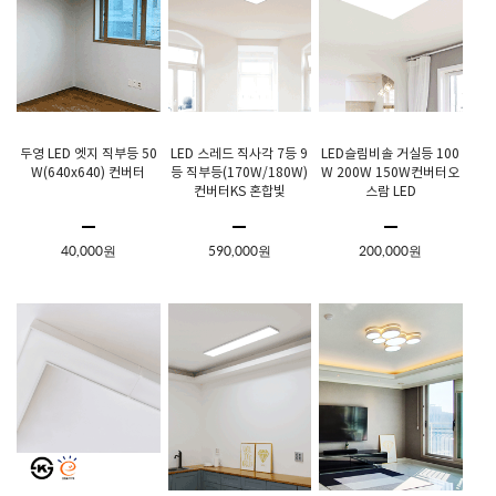
두영 LED 엣지 직부등 50
LED 스레드 직사각 7등 9
LED슬림비솔 거실등 100
W(640x640) 컨버터
등 직부등(170W/180W)
W 200W 150W컨버터오
컨버터KS 혼합빛
스람 LED
40,000원
590,000원
200,000원