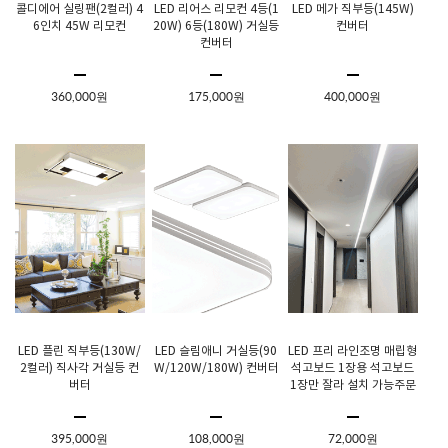
콜디에어 실링팬(2컬러) 4
LED 리어스 리모컨 4등(1
LED 메가 직부등(145W)
6인치 45W 리모컨
20W) 6등(180W) 거실등
컨버터
컨버터
360,000원
175,000원
400,000원
LED 플린 직부등(130W/
LED 슬림애니 거실등(90
LED 프리 라인조명 매립형
2컬러) 직사각 거실등 컨
W/120W/180W) 컨버터
석고보드 1장용 석고보드
버터
1장만 잘라 설치 가능주문
제작상품 SMPS포함가
395,000원
108,000원
72,000원