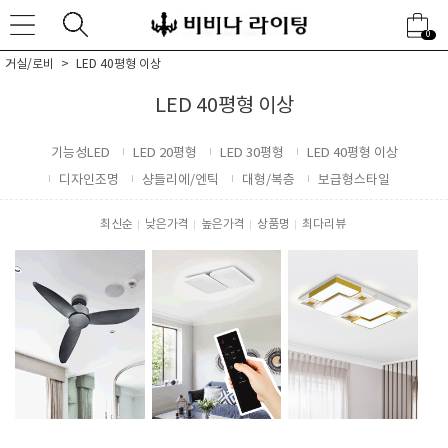
0
거실/로비
LED 40평형 이상
LED 40평형 이상
기능성LED
LED 20평형
LED 30평형
LED 40평형 이상
디자인조명
샹들리에/엔틱
대형/복층
보급형스타일
최신순
낮은가격
높은가격
상품명
최다리뷰