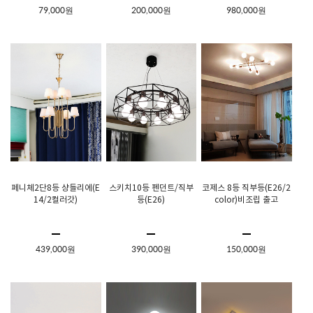
79,000원
200,000원
980,000원
페니체2단8등 샹들리에(E
스키치10등 펜던트/직부
코제스 8등 직부등(E26/2
14/2컬러갓)
등(E26)
color)비조립 출고
439,000원
390,000원
150,000원